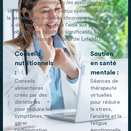
aux patients ou les assurances)
Un soutien d’experts conçu spécifiquement pour
la gestion des maladies chroniques. Notre équipe
a de l’expérience dans l’aide aux patients pour
obtenir des résultats significatifs à l’aide de
protocoles fiables de LyfeMD.
Conseils
Soutien
nutritionnels
en santé
:
mentale :
Conseils
Séances de
alimentaires
thérapeute
créés par des
virtuelles
diététistes
pour réduire
pour réduire les
le stress,
symptômes,
l’anxiété et la
gérer
fatigue
l’inflammation
émotionnelle.